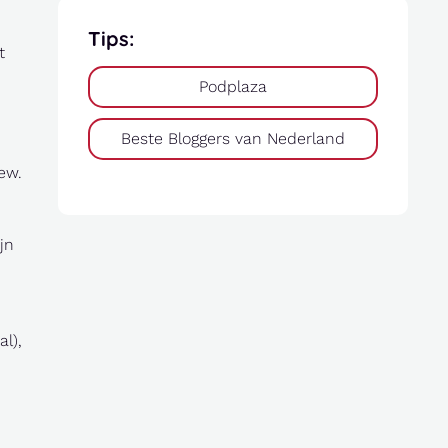
Tips:
t
Podplaza
Beste Bloggers van Nederland
ew.
jn
l),