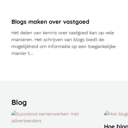
De mogelijke negatieve invloed van Wifi
straling
Wifi is in de moderne samenleving niet meer weg te
denken. Het stelt ons in staat om draadloos
verbinding te maken met het internet en zo
eenvoudi...
Blog
Hoe blo