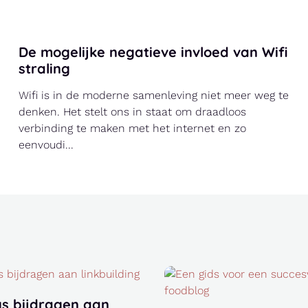
Documentaires steeds populairder in
Nederland
Steeds vaker zie je documentaires voorbij komen op
het grote scherm en online. Het lijkt wel alsof meer
mensen zin hebben om een verhaal te bekijk...
gs bijdragen aan