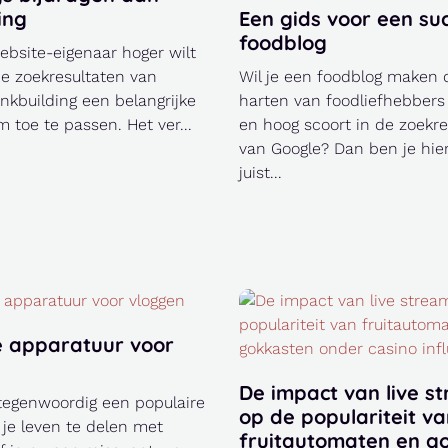
ing
Een gids voor een su
foodblog
website-eigenaar hoger wilt
de zoekresultaten van
Wil je een foodblog maken 
linkbuilding een belangrijke
harten van foodliefhebbers
m toe te passen. Het ver...
en hoog scoort in de zoekre
van Google? Dan ben je hie
juist...
e apparatuur voor
De impact van live s
 tegenwoordig een populaire
op de populariteit v
je leven te delen met
fruitautomaten en g