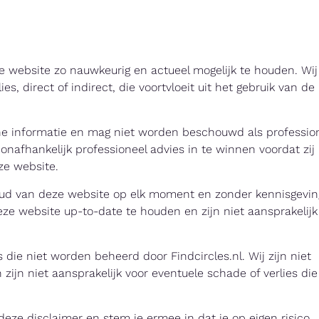
eze website zo nauwkeurig en actueel mogelijk te houden. Wij
es, direct of indirect, die voortvloeit uit het gebruik van de
ne informatie en mag niet worden beschouwd als professio
onafhankelijk professioneel advies in te winnen voordat zij
ze website.
houd van deze website op elk moment en zonder kennisgevin
deze website up-to-date te houden en zijn niet aansprakelijk
die niet worden beheerd door Findcircles.nl. Wij zijn niet
zijn niet aansprakelijk voor eventuele schade of verlies die
eze disclaimer en stem je ermee in dat je op eigen risico