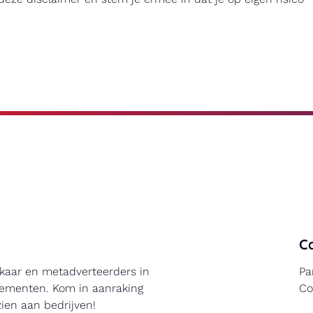
C
lkaar en metadverteerders in
Pa
elementen. Kom in aanraking
Co
ien aan bedrijven!